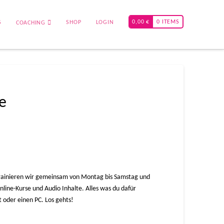
0,00
€
0 ITEMS
G
SHOP
LOGIN
COACHING
se
 trainieren wir gemeinsam von Montag bis Samstag und
nline-Kurse und Audio Inhalte. Alles was du dafür
t oder einen PC. Los gehts!