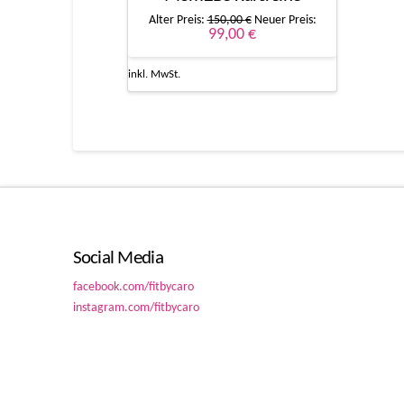
Ursprünglicher
Alter Preis:
150,00
€
Neuer Preis:
Preis
Aktueller
99,00
€
war:
Preis
150,00 €
ist:
99,00 €.
inkl. MwSt.
Social Media
facebook.com/fitbycaro
instagram.com/fitbycaro