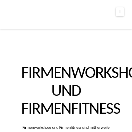
Navig
FIRMENWORKSH
UND
FIRMENFITNESS
Firmenworkshops und Firmenfitness sind mittlerweile