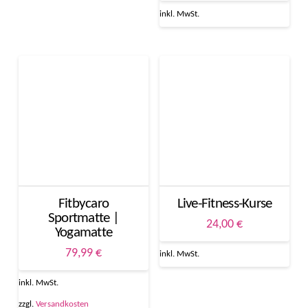
weist
inkl. MwSt.
mehrere
Varianten
auf.
Die
Optionen
können
auf
der
Produktseite
gewählt
werden
Fitbycaro
Live-Fitness-Kurse
Sportmatte |
24,00
€
Yogamatte
Dieses
Produkt
79,99
€
inkl. MwSt.
weist
mehrere
inkl. MwSt.
Varianten
zzgl.
Versandkosten