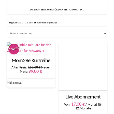
DIE SHOP-SEITE WIRD FÜR DICH STETIG ERWEITERT.
Ergebnisse 1 – 12 von 15 werden angezeigt
Angebot!
Mom2Be Kursreihe
Ursprünglicher
Alter Preis:
150,00
€
Neuer
Preis
Aktueller
99,00
€
Preis:
war:
Preis
150,00 €
ist:
99,00 €.
inkl. MwSt.
Live Abonnement
17,00
€
Von:
/ Monat für
Dieses
12 Monate
Produkt