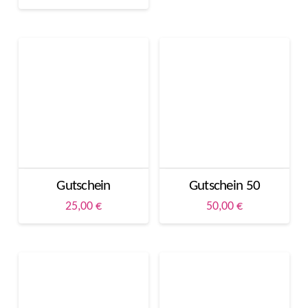
auf.
Die
Optionen
können
auf
der
Produktseite
gewählt
werden
Gutschein
Gutschein 50
25,00
€
50,00
€