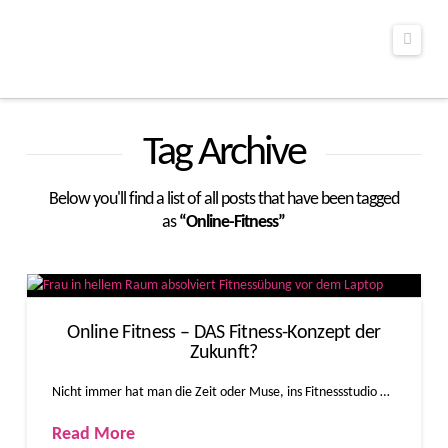
Navig
Tag Archive
Below you'll find a list of all posts that have been tagged
as
“Online-Fitness”
Online Fitness – DAS Fitness-Konzept der
Zukunft?
Nicht immer hat man die Zeit oder Muse, ins Fitnessstudio …
Read More