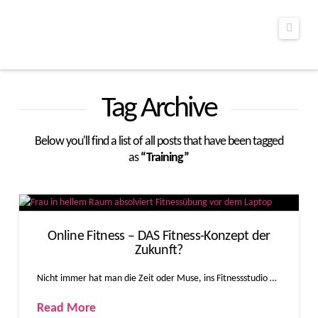
Navig
Tag Archive
Below you'll find a list of all posts that have been tagged
as
“Training”
Online Fitness – DAS Fitness-Konzept der
Zukunft?
Nicht immer hat man die Zeit oder Muse, ins Fitnessstudio …
Read More